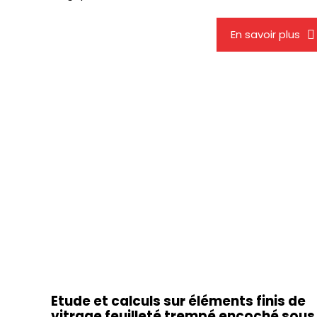
En savoir plus
Etude et calculs sur éléments finis de
vitrage feuilleté trempé encoché sous