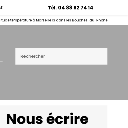
Tél. 04 88 92 74 14
ct
Select L
litude température à Marseille 13 dans les Bouches-du-Rhône
Rechercher
-
Nous écrire